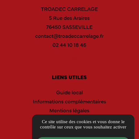
TROADEC CARRELAGE
5 Rue des Araires
76450 SASSEVILLE
contact@troadeccarrelage.fr
02 44 10 18 46
Accès
LIENS UTILES
Guide local
Informations complémentaires
Mentions légales
Politique de confidentialité
Ce site utilise des cookies et vous donne le
contrôle sur ceux que vous souhaitez activer
Gestion des cookies