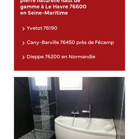
gamme à Le Havre 76600
en Seine-Maritime
Yvetot 76190
Cany-Barville 76450 près de Fécamp
Dieppe 76200 en Normandie