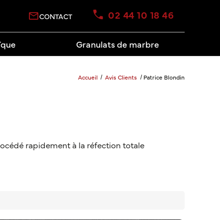
02 44 10 18 46
mail_outline
CONTACT
ïque
Granulats de marbre
Accueil
Avis Clients
Patrice Blondin
 procédé rapidement à la réfection totale